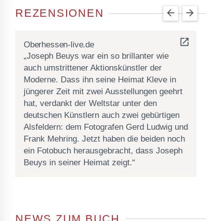
REZENSIONEN
arrow_back
arrow_forward
open_in_new
Oberhessen-live.de
k
„Joseph Beuys war ein so brillanter wie
„
auch umstrittener Aktionskünstler der
p
Moderne. Dass ihn seine Heimat Kleve in
e
jüngerer Zeit mit zwei Ausstellungen geehrt
ü
hat, verdankt der Weltstar unter den
i
deutschen Künstlern auch zwei gebürtigen
l
Alsfeldern: dem Fotografen Gerd Ludwig und
U
Frank Mehring. Jetzt haben die beiden noch
B
ein Fotobuch herausgebracht, dass Joseph
d
Beuys in seiner Heimat zeigt.“
f
e
e
NEWS ZUM BUCH