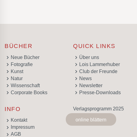
BÜCHER
QUICK LINKS
keyboard_arrow_right
keyboard_arrow_right
Neue Bücher
Über uns
keyboard_arrow_right
keyboard_arrow_right
Fotografie
Lois Lammerhuber
keyboard_arrow_right
keyboard_arrow_right
Kunst
Club der Freunde
keyboard_arrow_right
keyboard_arrow_right
Natur
News
keyboard_arrow_right
keyboard_arrow_right
Wissenschaft
Newsletter
keyboard_arrow_right
keyboard_arrow_right
Corporate Books
Presse-Downloads
INFO
Verlagsprogramm 2025
online blättern
keyboard_arrow_right
Kontakt
keyboard_arrow_right
Impressum
keyboard_arrow_right
AGB