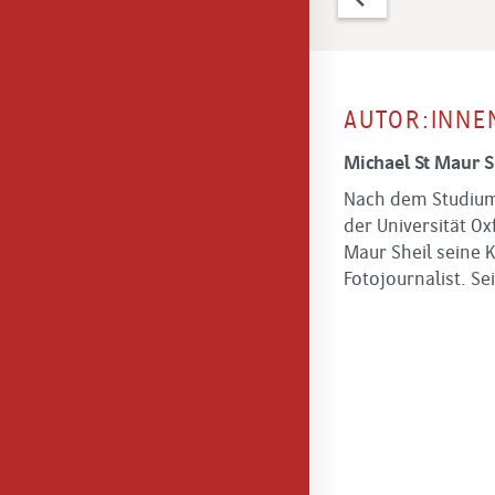
AUTOR:INNE
Michael St Maur S
Nach dem Studium
der Universität O
Maur Sheil seine K
Fotojournalist. Se