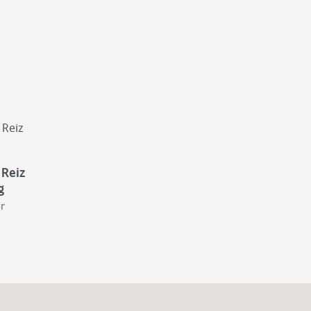
 Reiz
g
r