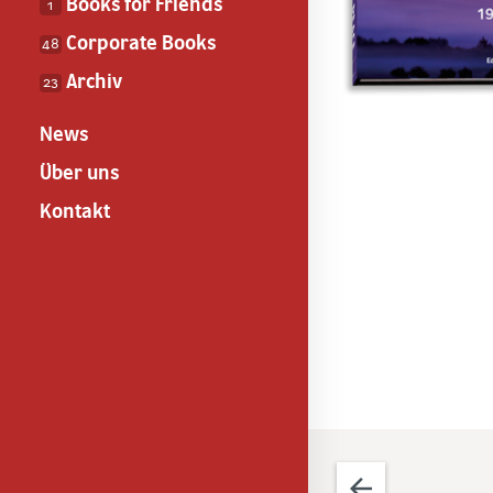
Books for Friends
1
Corporate Books
48
Archiv
23
News
Über uns
Kontakt
arrow_back