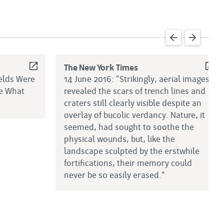
arrow_back
arrow_forward
open_in_new
open_in_new
The New York Times
ields Were
14 June 2016: "Strikingly, aerial images
ee What
revealed the scars of trench lines and
craters still clearly visible despite an
overlay of bucolic verdancy. Nature, it
seemed, had sought to soothe the
physical wounds, but, like the
landscape sculpted by the erstwhile
fortifications, their memory could
never be so easily erased."