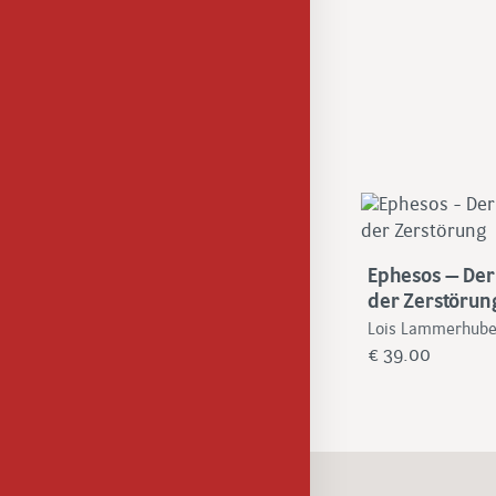
Ephesos – Der
der Zerstörun
Lois Lammerhube
€
39.00