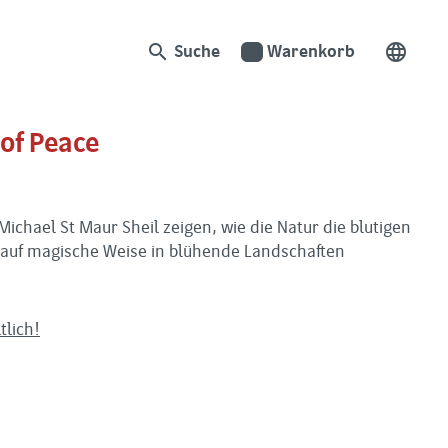
search
language
Suche
Warenkorb
 of Peace
ichael St Maur Sheil zeigen, wie die Natur die blutigen
auf magische Weise in blühende Landschaften
tlich!