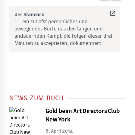
open_in_new
der Standard
b
"... ein zutiefst persönliches und
"
bewegendes Buch, das den langen und
b
andauernden Kampf, die Folgen dieser drei
D
Minuten zu akzeptieren, dokumentiert."
w
g
d
M
NEWS ZUM BUCH
Gold beim Art Directors Club
New York
8. April 2014