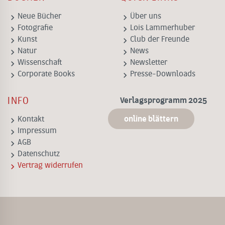
keyboard_arrow_right
keyboard_arrow_right
Neue Bücher
Über uns
keyboard_arrow_right
keyboard_arrow_right
Fotografie
Lois Lammerhuber
keyboard_arrow_right
keyboard_arrow_right
Kunst
Club der Freunde
keyboard_arrow_right
keyboard_arrow_right
Natur
News
keyboard_arrow_right
keyboard_arrow_right
Wissenschaft
Newsletter
keyboard_arrow_right
keyboard_arrow_right
Corporate Books
Presse-Downloads
INFO
Verlagsprogramm 2025
online blättern
keyboard_arrow_right
Kontakt
keyboard_arrow_right
Impressum
keyboard_arrow_right
AGB
keyboard_arrow_right
Datenschutz
keyboard_arrow_right
Vertrag widerrufen