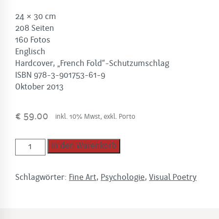
24 × 30 cm
208 Seiten
160 Fotos
Englisch
Hardcover, „French Fold“-Schutzumschlag
ISBN 978-3-901753-61-9
Oktober 2013
€
59.00
inkl. 10% Mwst, exkl. Porto
The
In den Warenkorb
Distance
Between
Schlagwörter:
Fine Art
,
Psychologie
,
Visual Poetry
Us
Menge