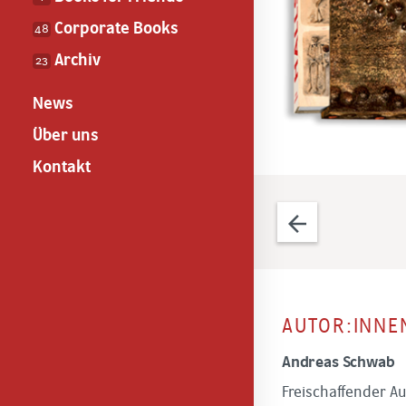
Corporate Books
48
Archiv
23
News
Über uns
Kontakt
arrow_back
AUTOR:INNE
Andreas Schwab
Freischaffender Au