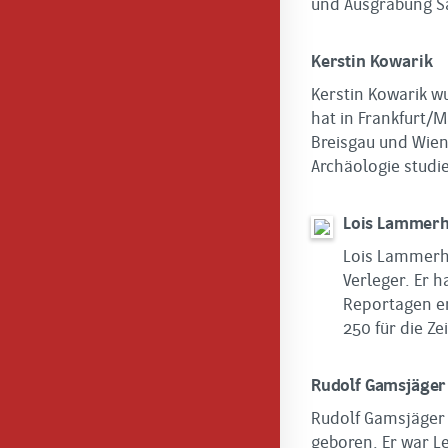
und Ausgrabung S
Kerstin Kowarik
Kerstin Kowarik w
hat in Frankfurt/M
Breisgau und Wien
Archäologie studie
Lois Lammer
Lois Lammerhu
Verleger. Er 
Reportagen er
250 für die Zei
Rudolf Gamsjäger
Rudolf Gamsjäger 
geboren. Er war Le