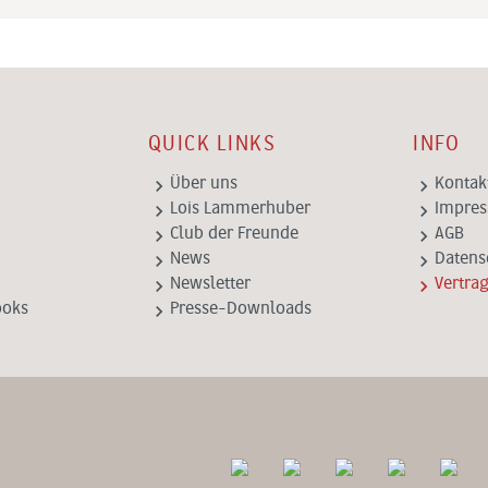
QUICK LINKS
INFO
keyboard_arrow_right
keyboard_arrow_right
Über uns
Kontak
keyboard_arrow_right
keyboard_arrow_right
Lois Lammerhuber
Impre
keyboard_arrow_right
keyboard_arrow_right
Club der Freunde
AGB
keyboard_arrow_right
keyboard_arrow_right
News
Datens
keyboard_arrow_right
keyboard_arrow_right
Newsletter
Vertra
keyboard_arrow_right
ooks
Presse-Downloads