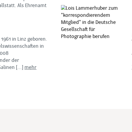
llstatt. Als Ehrenamt
 1961 in Linz geboren.
elswissenschaften in
2008
ender der
Salinen
[...]
mehr