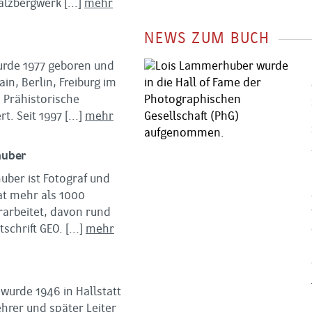
alzbergwerk
[...]
mehr
NEWS ZUM BUCH
urde 1977 geboren und
ain, Berlin, Freiburg im
 Prähistorische
rt. Seit 1997
[...]
mehr
huber
ber ist Fotograf und
hat mehr als 1000
arbeitet, davon rund
tschrift GEO.
[...]
mehr
wurde 1946 in Hallstatt
hrer und später Leiter