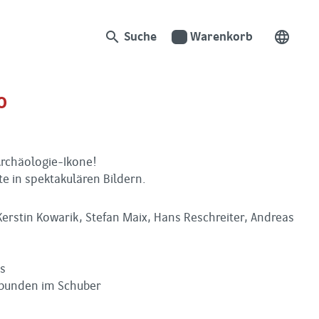
search
language
Suche
Warenkorb
0
Archäologie-Ikone!
e in spektakulären Bildern.
erstin Kowarik, Stefan Maix, Hans Reschreiter, Andreas
os
ebunden im Schuber