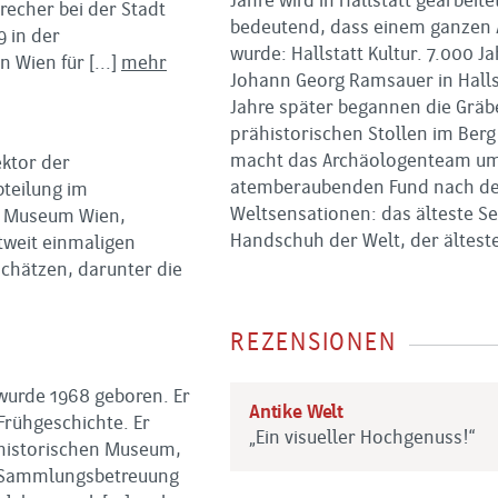
Jahre wird in Hallstatt gearbeit
recher bei der Stadt
bedeutend, dass einem ganzen A
9 in der
wurde: Hallstatt Kultur. 7.000 
n Wien für
[...]
mehr
Johann Georg Ramsauer in Halls
Jahre später begannen die Gräb
prähistorischen Stollen im Berg
macht das Archäologenteam um 
ektor der
atemberaubenden Fund nach dem 
bteilung im
Weltsensationen: das älteste Sei
n Museum Wien,
Handschuh der Welt, der ältest
tweit einmaligen
chätzen, darunter die
REZENSIONEN
wurde 1968 geboren. Er
Antike Welt
Frühgeschichte. Er
„Ein visueller Hochgenuss!“
rhistorischen Museum,
 Sammlungsbetreuung