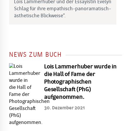
Lois Lammerhuber und der Essayistin Evelyn
d
Schlag für ihre empathisch-panoramatisch-
A
ästhetische Blickweise“.
B
M
NEWS ZUM BUCH
Lois Lammerhuber wurde in
die Hall of Fame der
Photographischen
Gesellschaft (PhG)
aufgenommen.
30. Dezember 2021