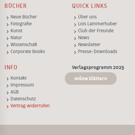
BÜCHER
QUICK LINKS
keyboard_arrow_right
keyboard_arrow_right
Neue Bücher
Über uns
keyboard_arrow_right
keyboard_arrow_right
Fotografie
Lois Lammerhuber
keyboard_arrow_right
keyboard_arrow_right
Kunst
Club der Freunde
keyboard_arrow_right
keyboard_arrow_right
Natur
News
keyboard_arrow_right
keyboard_arrow_right
Wissenschaft
Newsletter
keyboard_arrow_right
keyboard_arrow_right
Corporate Books
Presse-Downloads
INFO
Verlagsprogramm 2025
keyboard_arrow_right
Kontakt
online blättern
keyboard_arrow_right
Impressum
keyboard_arrow_right
AGB
keyboard_arrow_right
Datenschutz
keyboard_arrow_right
Vertrag widerrufen