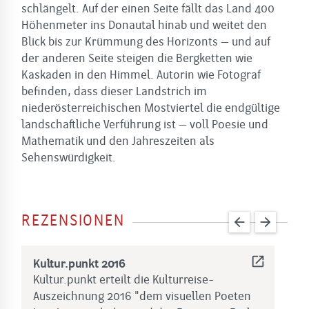
schlängelt. Auf der einen Seite fällt das Land 400
Höhenmeter ins Donautal hinab und weitet den
Blick bis zur Krümmung des Horizonts – und auf
der anderen Seite steigen die Bergketten wie
Kaskaden in den Himmel. Autorin wie Fotograf
befinden, dass dieser Landstrich im
niederösterreichischen Mostviertel die endgültige
landschaftliche Verführung ist – voll Poesie und
Mathematik und den Jahreszeiten als
Sehenswürdigkeit.
REZENSIONEN
arrow_back
arrow_forward
open_in_new
Kultur.punkt 2016
W
Kultur.punkt erteilt die Kulturreise-
2
Auszeichnung 2016 "dem visuellen Poeten
e