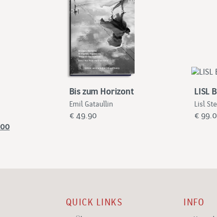
Bis zum Horizont
LISL 
Emil Gataullin
Lisl St
€
49.90
€
99.
ünglicher
Aktueller
.00
Preis
ist:
€
0
124.00.
QUICK LINKS
INFO