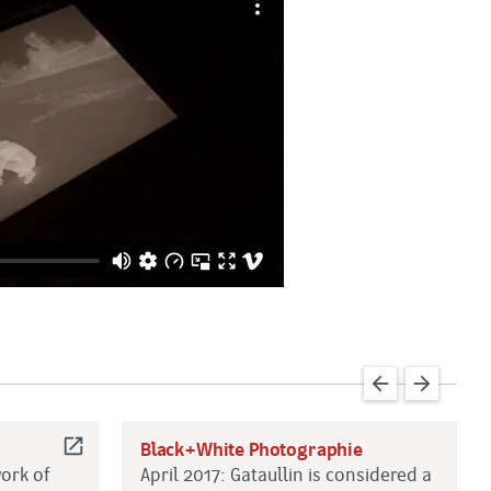
arrow_back
arrow_forward
open_in_new
Black+White Photographie
work of
April 2017: Gataullin is considered a