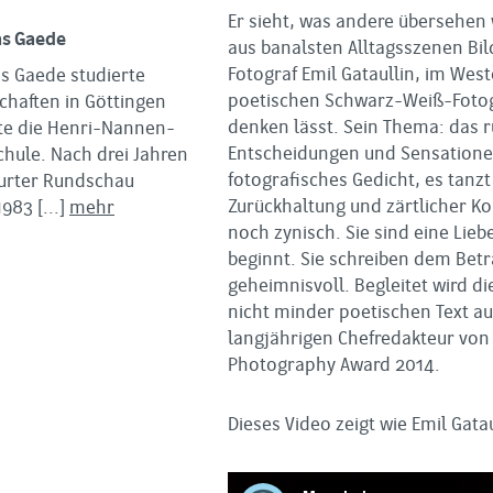
Er sieht, was andere übersehen 
as Gaede
aus banalsten Alltagsszenen Bi
Fotograf Emil Gataullin, im Wes
s Gaede studierte
poetischen Schwarz-Weiß-Fotogra
chaften in Göttingen
denken lässt. Sein Thema: das r
te die Henri-Nannen-
Entscheidungen und Sensationen
chule. Nach drei Jahren
fotografisches Gedicht, es tanz
furter Rundschau
Zurückhaltung und zärtlicher Ko
1983
[...]
mehr
noch zynisch. Sie sind eine Lie
beginnt. Sie schreiben dem Betr
geheimnisvoll. Begleitet wird 
nicht minder poetischen Text a
langjährigen Chefredakteur vo
Photography Award 2014.
Dieses Video zeigt wie Emil Gata