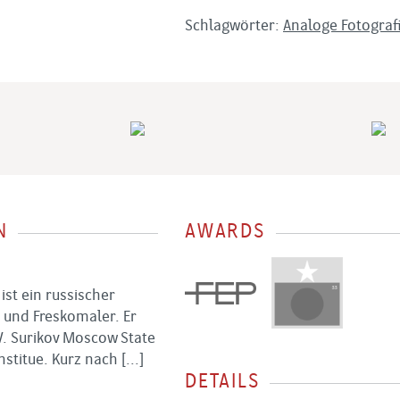
Schlagwörter:
Analoge Fotograf
N
AWARDS
 ist ein russischer
und Freskomaler. Er
V. Surikov Moscow State
nstitue. Kurz nach
[...]
DETAILS