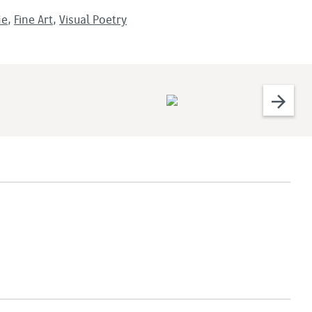
ie
,
Fine Art
,
Visual Poetry
arrow_forward