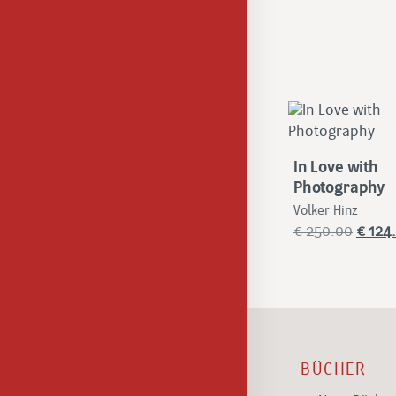
In Love with
Photography
Volker Hinz
Urspr
€
250.00
€
124
Preis
war:
€
250.0
BÜCHER