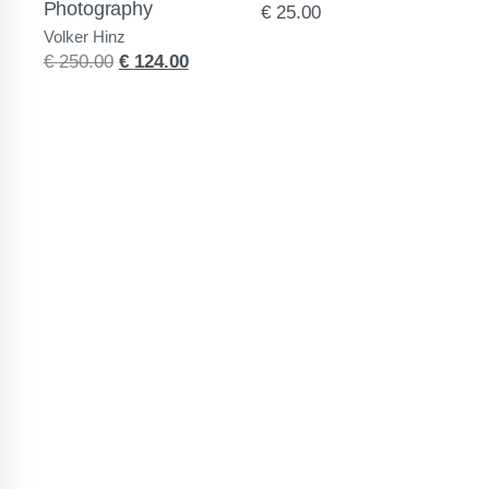
Photography
€
25.00
Volker Hinz
Ursprünglicher
Aktueller
€
250.00
€
124.00
Preis
Preis
war:
ist:
€
€
250.00
124.00.