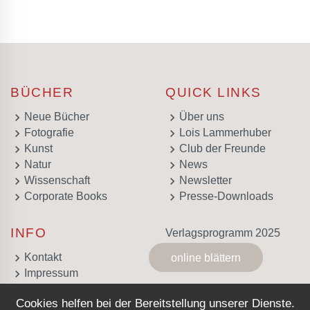
BÜCHER
QUICK LINKS
keyboard_arrow_right
keyboard_arrow_right
Neue Bücher
Über uns
keyboard_arrow_right
keyboard_arrow_right
Fotografie
Lois Lammerhuber
keyboard_arrow_right
keyboard_arrow_right
Kunst
Club der Freunde
keyboard_arrow_right
keyboard_arrow_right
Natur
News
keyboard_arrow_right
keyboard_arrow_right
Wissenschaft
Newsletter
keyboard_arrow_right
keyboard_arrow_right
Corporate Books
Presse-Downloads
INFO
Verlagsprogramm 2025
keyboard_arrow_right
Kontakt
online blättern
keyboard_arrow_right
Impressum
keyboard_arrow_right
AGB
Cookies helfen bei der Bereitstellung unserer Dienste.
keyboard_arrow_right
Datenschutz