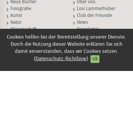
keyboard_arrow_right
keyboard_arrow_right
Neue Bücher
Über uns
keyboard_arrow_right
keyboard_arrow_right
Fotografie
Lois Lammerhuber
keyboard_arrow_right
keyboard_arrow_right
Kunst
Club der Freunde
keyboard_arrow_right
keyboard_arrow_right
Natur
News
keyboard_arrow_right
keyboard_arrow_right
Wissenschaft
Newsletter
keyboard_arrow_right
keyboard_arrow_right
Corporate Books
Presse-Downloads
Cookies helfen bei der Bereitstellung unserer Dienste.
Durch die Nutzung dieser Website erklären Sie sich
damit einverstanden, dass wir Cookies setzen.
INFO
Verlagsprogramm 2025
(
Datenschutz-Richtlinie
)
ok
keyboard_arrow_right
Kontakt
online blättern
keyboard_arrow_right
Impressum
keyboard_arrow_right
AGB
keyboard_arrow_right
Datenschutz
keyboard_arrow_right
Vertrag widerrufen