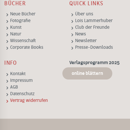
BÜCHER
QUICK LINKS
keyboard_arrow_right
keyboard_arrow_right
Neue Bücher
Über uns
keyboard_arrow_right
keyboard_arrow_right
Fotografie
Lois Lammerhuber
keyboard_arrow_right
keyboard_arrow_right
Kunst
Club der Freunde
keyboard_arrow_right
keyboard_arrow_right
Natur
News
keyboard_arrow_right
keyboard_arrow_right
Wissenschaft
Newsletter
keyboard_arrow_right
keyboard_arrow_right
Corporate Books
Presse-Downloads
INFO
Verlagsprogramm 2025
online blättern
keyboard_arrow_right
Kontakt
keyboard_arrow_right
Impressum
keyboard_arrow_right
AGB
keyboard_arrow_right
Datenschutz
keyboard_arrow_right
Vertrag widerrufen