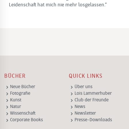
Leidenschaft hat mich nie mehr losgelassen.“
BÜCHER
QUICK LINKS
keyboard_arrow_right
keyboard_arrow_right
Neue Bücher
Über uns
keyboard_arrow_right
keyboard_arrow_right
Fotografie
Lois Lammerhuber
keyboard_arrow_right
keyboard_arrow_right
Kunst
Club der Freunde
keyboard_arrow_right
keyboard_arrow_right
Natur
News
keyboard_arrow_right
keyboard_arrow_right
Wissenschaft
Newsletter
keyboard_arrow_right
keyboard_arrow_right
Corporate Books
Presse-Downloads