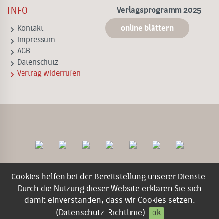
INFO
Verlagsprogramm 2025
online blättern
keyboard_arrow_right
Kontakt
keyboard_arrow_right
Impressum
keyboard_arrow_right
AGB
keyboard_arrow_right
Datenschutz
keyboard_arrow_right
Vertrag widerrufen
Cookies helfen bei der Bereitstellung unserer Dienste.
Durch die Nutzung dieser Website erklären Sie sich
damit einverstanden, dass wir Cookies setzen.
© 2026 Edition Lammerhuber
(
Datenschutz-Richtlinie
)
ok