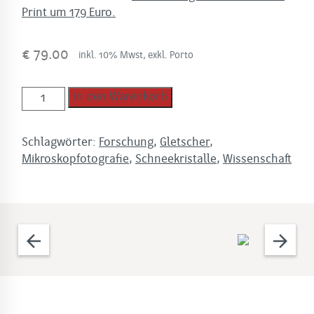
Print um 179 Euro.
€
79.00
inkl. 10% Mwst, exkl. Porto
JUWELEN
In den Warenkorb
DES
HIMMELS
Schlagwörter:
Forschung
,
Gletscher
,
-
Mikroskopfotografie
,
Schneekristalle
,
Wissenschaft
Ehrenvolle
Erwähnung
Menge
arrow_back
arrow_forward