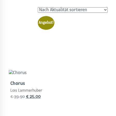
Angebot!
Chorus
Lois Lammerhuber
Ursprünglicher
Aktueller
€
39.90
€
25.00
Preis
Preis
war:
ist:
€
€