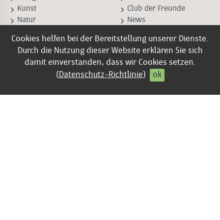
keyboard_arrow_right
keyboard_arrow_right
Kunst
Club der Freunde
keyboard_arrow_right
keyboard_arrow_right
Natur
News
keyboard_arrow_right
keyboard_arrow_right
Wissenschaft
Newsletter
Cookies helfen bei der Bereitstellung unserer Dienste.
keyboard_arrow_right
keyboard_arrow_right
Corporate Books
Presse-Downloads
Durch die Nutzung dieser Website erklären Sie sich
damit einverstanden, dass wir Cookies setzen.
INFO
Verlagsprogramm 2025
(
Datenschutz-Richtlinie
)
ok
online blättern
keyboard_arrow_right
Kontakt
keyboard_arrow_right
Impressum
keyboard_arrow_right
AGB
keyboard_arrow_right
Datenschutz
keyboard_arrow_right
Vertrag widerrufen