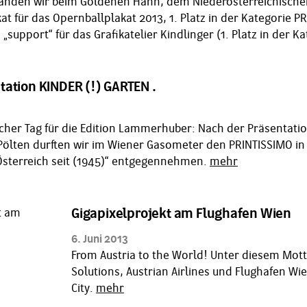
tanden wir beim Goldenen Hahn, dem Niederösterreichischen 
kat für das Opernballplakat 2013, 1. Platz in der Kategori
s „support“ für das Grafikatelier Kindlinger (1. Platz in der K
ation KINDER (!) GARTEN .
eicher Tag für die Edition Lammerhuber: Nach der Präsentati
Pölten durften wir im Wiener Gasometer den PRINTISSIMO in 
 Österreich seit (1945)“ entgegennehmen.
mehr
Gigapixelprojekt am Flughafen Wien
6. Juni 2013
From Austria to the World! Unter diesem Mott
Solutions, Austrian Airlines und Flughafen W
City.
mehr