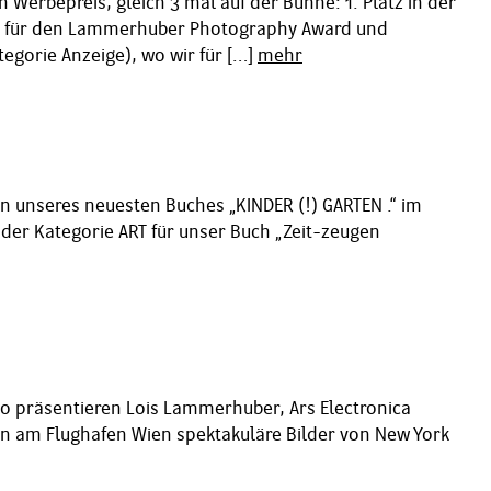
Werbepreis, gleich 3 mal auf der Bühne: 1. Platz in der
e PR für den Lammerhuber Photography Award und
ategorie Anzeige), wo wir für […]
mehr
on unseres neuesten Buches „KINDER (!) GARTEN .“ im
der Kategorie ART für unser Buch „Zeit-zeugen
o präsentieren Lois Lammerhuber, Ars Electronica
ien am Flughafen Wien spektakuläre Bilder von New York