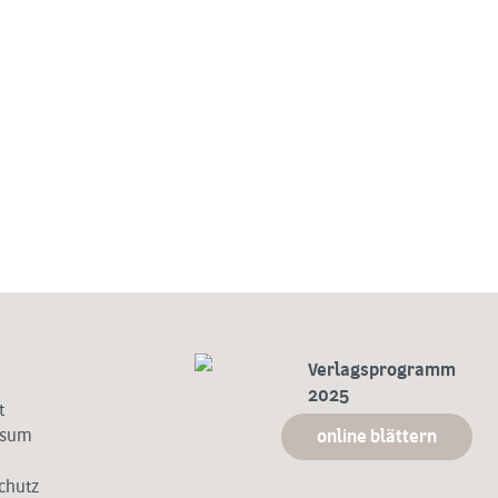
Verlagsprogramm
2025
t
ssum
online blättern
chutz