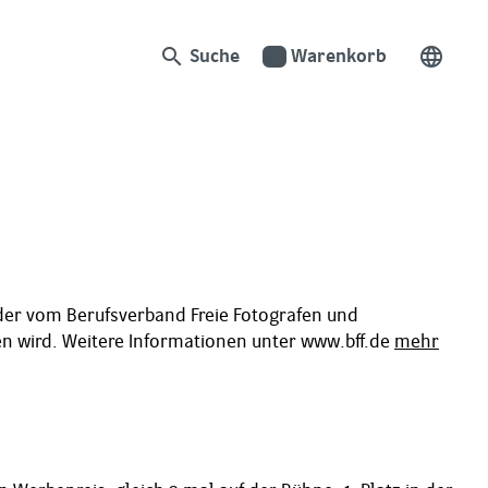
search
language
Suche
Warenkorb
 der vom Berufsverband Freie Fotografen und
hen wird. Weitere Informationen unter www.bff.de
mehr