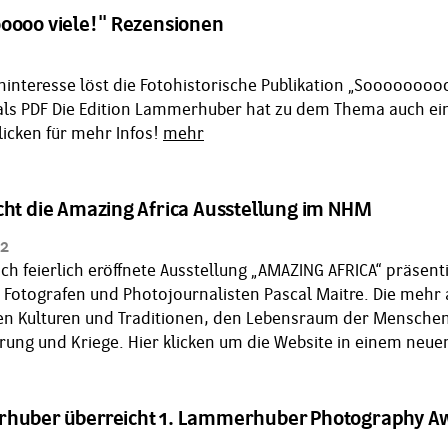
oooo viele!'' Rezensionen
interesse löst die Fotohistorische Publikation „Soooooo
ls PDF Die Edition Lammerhuber hat zu dem Thema auch ei
klicken für mehr Infos!
mehr
cht die Amazing Africa Ausstellung im NHM
12
ch feierlich eröffnete Ausstellung „AMAZING AFRICA“ präse
 Fotografen und Photojournalisten Pascal Maitre. Die mehr a
ren Kulturen und Traditionen, den Lebensraum der Mensche
ung und Kriege. Hier klicken um die Website in einem neue
rhuber überreicht 1. Lammerhuber Photography A