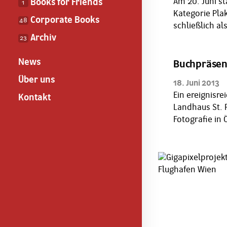
Am 20. Juni s
Books for Friends
1
Kategorie Pla
Corporate Books
48
schließlich al
Archiv
23
News
Buchpräsent
Über uns
18. Juni 2013
Ein ereignisr
Kontakt
Landhaus St. 
Fotografie in