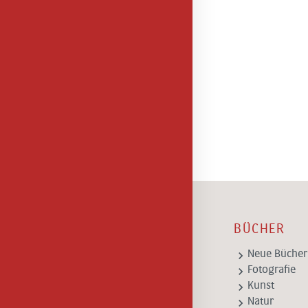
BÜCHER
keyboard_arrow_right
Neue Bücher
keyboard_arrow_right
Fotografie
keyboard_arrow_right
Kunst
keyboard_arrow_right
Natur