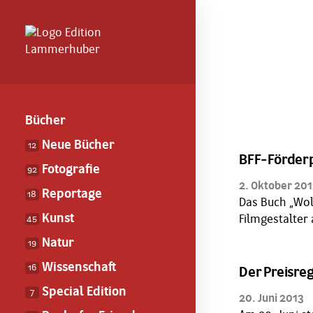
Bücher
Neue Bücher
12
BFF-Förderp
Fotografie
92
2. Oktober 20
Reportage
18
Das Buch „Wol
Kunst
Filmgestalter
45
Natur
19
Wissenschaft
16
Der Preisre
Special Edition
7
20. Juni 2013