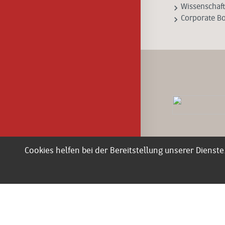
keyboard_arrow_right
Wissenschaft
keyboard_arrow_right
Corporate B
Cookies helfen bei der Bereitstellung unserer Dienste
Impressum
Datenschutz
AGB