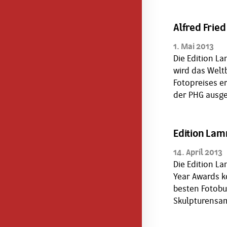
Alfred Frie
1. Mai 2013
Die Edition L
wird das Welt
Fotopreises er
der PHG ausg
Edition Lam
14. April 2013
Die Edition L
Year Awards k
besten Fotobu
Skulpturensam