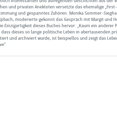
 hoch interessanten und aufregenden Geschichten aus der We
hen und privaten Anektoten versetzte das ehemalige „First-C
Stimmung und gespanntes Zuhören. Monika Sommer-Sieghart
lpbach, moderierte gekonnt das Gespräch mit Margit und H
die Einzigartigkeit dieses Buches hervor: „Kaum ein anderer 
, dass dieses so lange politische Leben in abertausenden pri
ert und archiviert wurde, ist beispiellos und zeigt das Le
ve“.