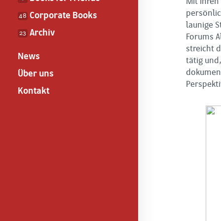
Mit ihren
persönlic
Corporate Books
48
launige 
Archiv
23
Forums A
streicht 
News
tätig und
dokumenti
Über uns
Perspekti
Kontakt