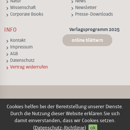
keyboard_arrow_right
keyboard_arrow_right
Natur
News
keyboard_arrow_right
keyboard_arrow_right
Wissenschaft
Newsletter
keyboard_arrow_right
keyboard_arrow_right
Corporate Books
Presse-Downloads
INFO
Verlagsprogramm 2025
online blättern
keyboard_arrow_right
Kontakt
keyboard_arrow_right
Impressum
keyboard_arrow_right
AGB
keyboard_arrow_right
Datenschutz
keyboard_arrow_right
Vertrag widerrufen
Cookies helfen bei der Bereitstellung unserer Dienste.
Durch die Nutzung dieser Website erklären Sie sich
damit einverstanden, dass wir Cookies setzen.
(
Datenschutz-Richtlinie
)
ok